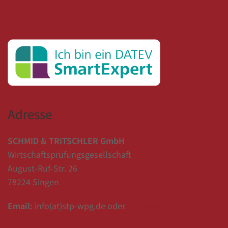
Adresse
SCHMID & TRITSCHLER GmbH
Wirtschaftsprüfungsgesellschaft
August-Ruf-Str. 26
78224 Singen
Email:
info(at)stp-wpg.de oder
Kontaktformular