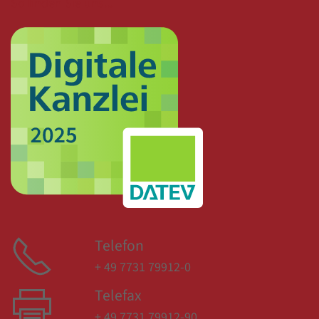
So finden Sie uns...
Telefon
+ 49 7731 79912-0
Telefax
+ 49 7731 79912-90