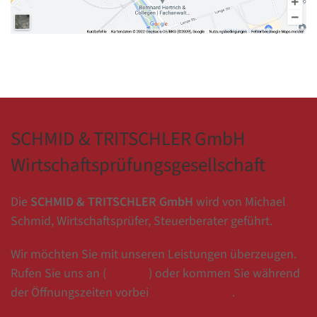
SCHMID & TRITSCHLER GmbH
Wirtschaftsprüfungsgesellschaft
Die
SCHMID & TRITSCHLER GmbH
wird von Michael
Schmid, Wirtschaftsprüfer, Steuerberater geführt.
Wir möchten Sie mit unseren Leistungen überzeugen.
Rufen Sie uns an (
Kontakt
) oder kommen Sie während
der Öffnungszeiten vorbei
(Routenplaner)
.